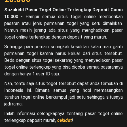
Suzuki4d Pasar Togel Online Terlengkap Deposit Cuma
10.000
- Hampir semua situs togel online memberikan
pasaran atau jenis permainan togel yang seru dimainkan.
Namun masih jarang ada situs yang menghadirkan pasar
togel online terlengkap dengan deposit yang murah.
Sehingga para pemain seringkali kesulitan kalau mau ganti
permainan togel karena harus keluar dari situs tersebut.
Beda dengan situs togel sekarang yang menyediakan pasar
togel online terlengkap yang bisa dicoba semua pasarannya
dengan hanya 1 user ID saja.
Nah, tentu saja situs togel tersebut dapat anda temukan di
Indonesia ini. Dimana semua yang hobi memasangkan
taruhan togel online berkumpul jadi satu sehingga situsnya
jadi ramai.
Inilah informasi selengkapnya tentang pasar togel online
terlengkap deposit murah,
cekidot
!