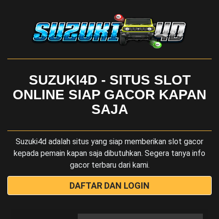
SUZUKI4D - SITUS SLOT
ONLINE SIAP GACOR KAPAN
SAJA
Suzuki4d adalah situs yang siap memberikan slot gacor
kepada pemain kapan saja dibutuhkan. Segera tanya info
gacor terbaru dari kami.
DAFTAR DAN LOGIN