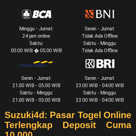
Minggu - Jumat:
Senin - Jumat:
24 jam online
Tidak Ada Offline
Sabtu:
Sabtu - Minggu:
00.00 WIB � 05.00 WIB
Tidak Ada Offline
Senin - Jumat:
Senin - Jumat:
21.00 WIB - 05.00 WIB
23.00 WIB - 04.00 WIB
Sabtu - Minggu:
Sabtu - Minggu:
21.00 WIB - 05.00 WIB
23.00 WIB - 04.00 WIB
Suzuki4d: Pasar Togel Online
Terlengkap Deposit Cuma
10.000